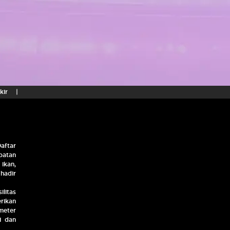
kir
|
aftar
patan
ikan,
hadir
litas
rikan
meter
i dan