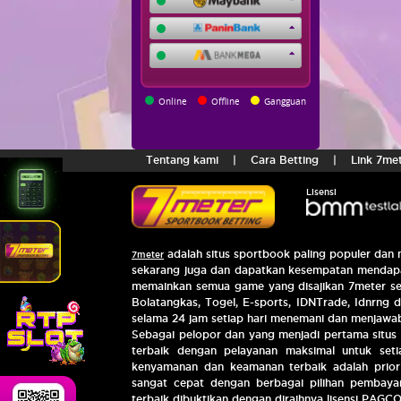
Online
Offline
Gangguan
Tentang kami
|
Cara Betting
|
Link 7me
Lisensi
adalah situs sportbook paling populer dan 
7meter
sekarang juga dan dapatkan kesempatan mendapa
memainkan semua game yang disajikan 7meter seper
Bolatangkas, Togel, E-sports, IDNTrade, Idnrng d
selama 24 jam setiap hari menemani dan menjawa
Sebagai pelopor dan yang menjadi pertama situs 
terbaik dengan pelayanan maksimal untuk set
kenyamanan dan keamanan terbaik adalah priori
sangat cepat dengan berbagai pilihan pembaya
terbaik dibuktikan dengan diraihnya lisensi PAG