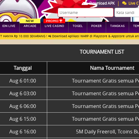
|
Download APK
Live C
NEW
PROMO
IDN LIVE
ARCADE
LIVE CASINO
TOGEL
POKER
TANGKAS
TE
 Rp 10.000 SEKARANG ! 📲 Download Aplikasi WARP di Playstore & Appstore untuk anti bl
TOURNAMENT LIST
Tanggal
Nama Tournament
Aug 6 01:00
Tournament Gratis semua 
Aug 6 03:00
Tournament Gratis semua 
Aug 6 06:00
Tournament Gratis semua 
Aug 6 15:00
Tournament Gratis semua 
Aug 6 16:00
5M Daily Freeroll, Tcoins B