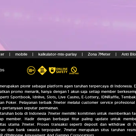
ter
|
mobile
|
kalkulator-mix-parlay
|
Zona 7Meter
|
Anti Blo
merupakan pionir sebagai platform agen taruhan terpercaya di Indonesia. D
tkan promo menarik, hanya dengan 1 akun saja setiap member berkesem
ti Sportbook, Idnlive, Slots, Live Casino, E-Lottery, IDNRaffle, Tembak 
an Poker. Pelayanan terbaik 7meter melalui customer service profesional 
b pertanyaan seputar permainan.
taruhan bola di Indonesia 7meter memiliki komitmen untuk memberikan fasi
iap member. Hadir dengan berbagai fitur paling update untuk membe
tas utama 7meter. Proses transaksi seperti deposit dan withdraw di 7
ran dan bank swasta terpopuler. 7meter merupakan situs taruhan resm
COR (Philippine Amusement And Gaming Corporation).