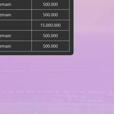
Pemain
500.000
Pemain
500.000
15.000.000
Pemain
500.000
Pemain
500.000