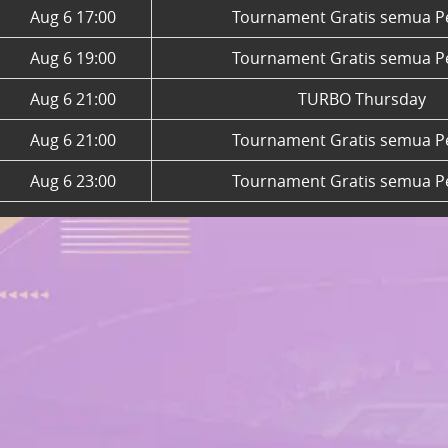
Aug 6 17:00
Tournament Gratis semua 
Aug 6 19:00
Tournament Gratis semua 
Aug 6 21:00
TURBO Thursday
Aug 6 21:00
Tournament Gratis semua 
Aug 6 23:00
Tournament Gratis semua 